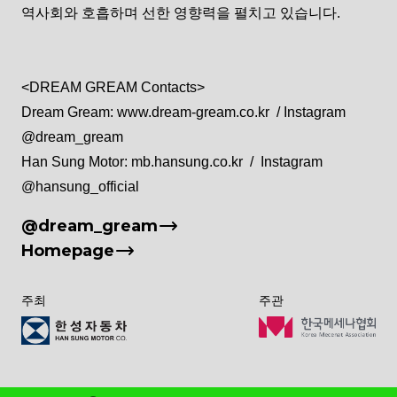
역사회와 호흡하며 선한 영향력을 펼치고 있습니다.

<DREAM GREAM Contacts>  

Dream Gream: www.dream-gream.co.kr  / Instagram 
@dream_gream

Han Sung Motor: mb.hansung.co.kr  /  Instagram 
@hansung_official
@dream_gream
Homepage
주최
주관